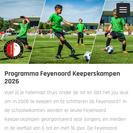
Programma Feyenoord Keeperskampen
2026
Voel jij je helemaal thuis onder de lat en lijkt het jou leuk
om in 2026 te keepen en te schitteren bij Feyenoord? In
de schoolvakanties worden er leuke Feyenoord
Keeperskampen georganiseerd voor jongens en meiden
in de leeftijd van 6 tot en met 16 jaar. De Feyenoord