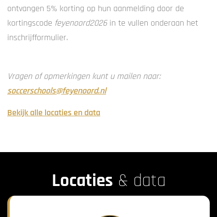
ontvangen 5% korting op hun aanmelding door de
kortingscode
feyenoord2026
in te vullen onderaan het
inschrijfformulier.
Vragen of opmerkingen kunt u mailen naar:
soccerschools@feyenoord.nl
Bekijk alle locaties en data
Locaties
& data