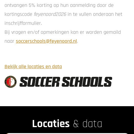
ontvangen 5% korting op hun aanmelding door de
kortingscode
feyenoord2026
in te vullen onderaan het
inschrijfformulier.
Bij vragen en/of opmerkingen kan er worden gemaild
naar
soccerschools@feyenoord.nl
.
Bekijk alle locaties en data
Locaties
& data