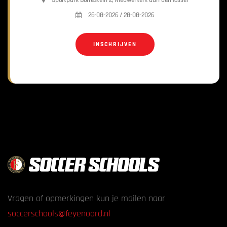
Sportpark Dorrestein 2, Nieuwerkerk aan den IJssel
26-08-2026 / 28-08-2026
INSCHRIJVEN
Vragen of opmerkingen kun je mailen naar
soccerschools@feyenoord.nl