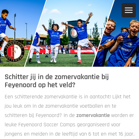
Schitter jij in de zomervakantie bij
Feyenoord op het veld?
Een schitterende zomervakantie is in aantocht! Lijkt het
jou leuk om in de zomervakantie voetballen en te
schitteren bij Feyenoord? In de
zomervakantie
worden er
leuke Feyenoord Soccer Camps georganiseerd voor
jongens en meiden in de leeftijd van 6 tot en met 16 jaar.